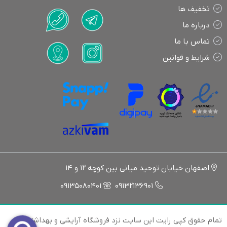
تخفیف ها
درباره ما
تماس با ما
شرایط و قوانین
اصفهان خیابان توحید میانی بین کوچه 12 و 14
09135080401
09132136901
تمام حقوق کپی رایت این سایت نزد فروشگاه آرایشی و بهداشتی