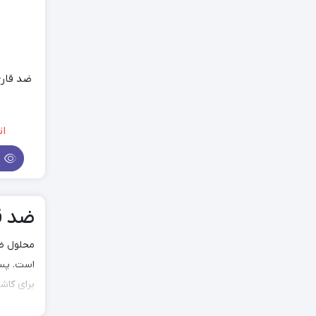
ات
م
ضد ق
محلول ضد
است. پس 
برای کاش
عفونت در