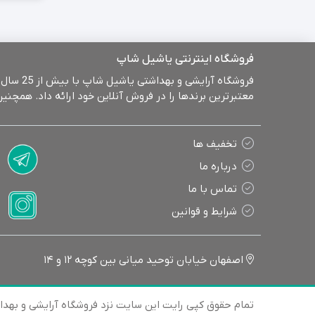
بنابراین
که چربی‌
بر روی ن
فروشگاه اینترنتی یاشیل شاپ
کاربرد
معتبرترین برندها را در فروش آنلاین خود ارائه داد. همچ
بعضی از 
است. قار
عفونت شد
تخفیف ها
درمان سر
درباره ما
تماس با ما
قارچ کش 
موجودند.
شرایط و قوانین
می‌شود. 
بهترین
اصفهان خیابان توحید میانی بین کوچه 12 و 14
بهترین ب
برندهای 
تمام حقوق کپی رایت این سایت نزد فروشگاه آرایشی و بهد