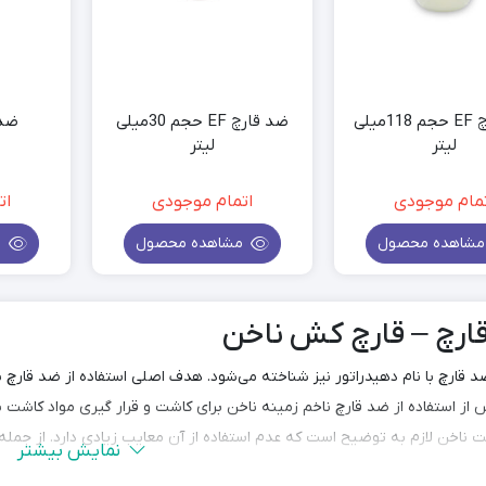
ضد قارچ EF حجم 118میلی
ضد قارچ EF حجم 30میلی
ضد 
لیتر
لیتر
مام موجودی
اتمام موجودی
ات
شاهده محصول
مشاهده محصول
م
ارچ – قارچ کش ناخن
 قارچ با نام دهیدراتور نیز شناخته می‌شود. هدف اصلی استفاده از ضد قارچ ن
از استفاده از ضد قارچ ناخم زمینه ناخن برای کاشت و قرار گیری مواد کاشت
ت ناخن لازم به توضیح است که عدم استفاده از آن معایب زیادی دارد‌. از جمله 
نمایش بیشتر
 ناخن افزایش پیدا می‌کند. از طرفی دیگر همانگونه که توضیح داده شد استفا