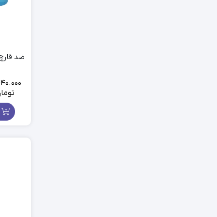
ماسک
اسپری مراقبت پوست
بالم لب
محصولات ریش و سبیل
ضد قارچ ن
40.000
توما