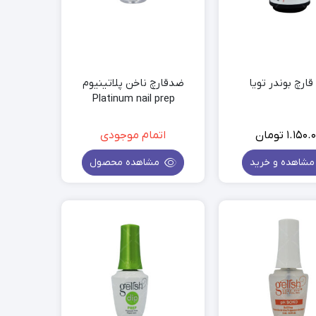
انه بالیاژ
ضد ریزش مو
تقویت مو
اسپری احیای مو
مواد کراتینه مو
ارچ بوندر تویا
ضدقارچ ناخن پلاتینیوم
Platinum nail prep
1.150.
تومان
اتمام موجودی
شاهده و خرید
مشاهده محصول