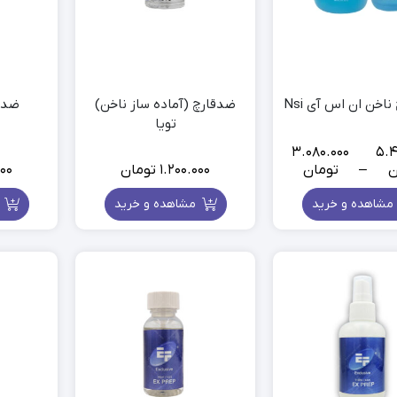
ابزار اکستنشن مو
ش
ابزار حالت دهنده مو
بیگودی چسبی.فومی
دیسپانسر مو
اخن ان اس آی Nsi
ضدقارچ (آماده ساز ناخن)
ضد ق
تویا
3.080.000
5.4
ن
–
تومان
1.200.000
تومان
000
Price
range:
مشاهده و خرید
مشاهده و خرید
م
3.080.000
تومان
through
5.440.000
تومان