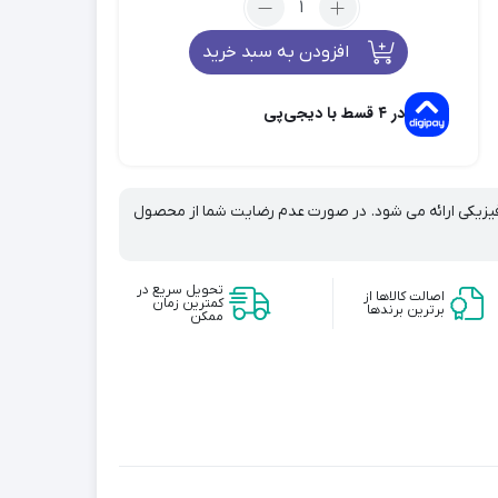
انه بالیاژ
ضد ریزش مو
کلیپس
تقویت مو
افزودن به سبد خرید
فرامار
اسپری احیای مو
FRAMAR-
مواد کراتینه مو
tight
در ۴ قسط با دیجی‌پی
tension
 فیزیکی ارائه می شود. در صورت عدم رضایت شما از محصول
تحویل سریع در
اصالت کالاها از
کمترین زمان
برترین برندها
ممکن