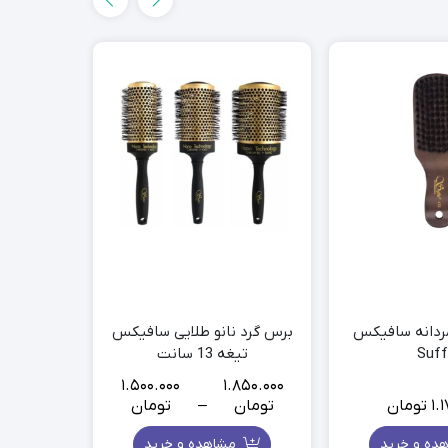
دانه سافیکس
برس گرد نانو طلایی سافیکس
برس گرد
Suff
تیغه 13 سانت
970.000
1.500.000
1.850.000
1.
تومان
تومان
–
تومان
تومان
Price
range:
ده و خرید
مشاهده و خرید
م