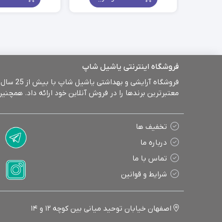
000
1.3
تو
gh
th
000
1.8
تو
فروشگاه اینترنتی یاشیل شاپ
معتبرترین برندها را در فروش آنلاین خود ارائه داد. همچ
تخفیف ها
درباره ما
تماس با ما
شرایط و قوانین
اصفهان خیابان توحید میانی بین کوچه 12 و 14