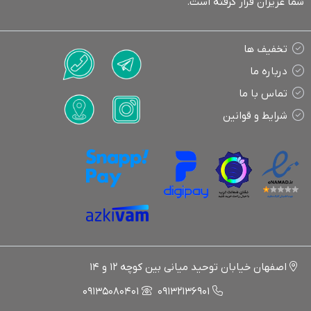
شما عزیزان قرار گرفته است.
تخفیف ها
درباره ما
تماس با ما
شرایط و قوانین
اصفهان خیابان توحید میانی بین کوچه 12 و 14
09135080401
09132136901