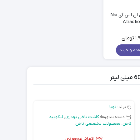
انه بالیاژ
ضد ریزش مو
تقویت مو
لیکوئید ناخن ان اس آی Nsi
اسپری احیای مو
مواد کراتینه مو
1.
تومان
ده و خرید
برند:
تویا
دسته‌بندی‌ها:
کاشت ناخن پودری
,
لیکویید
ناخن
,
محصولات تخصصی ناخن
اتمام موجودی