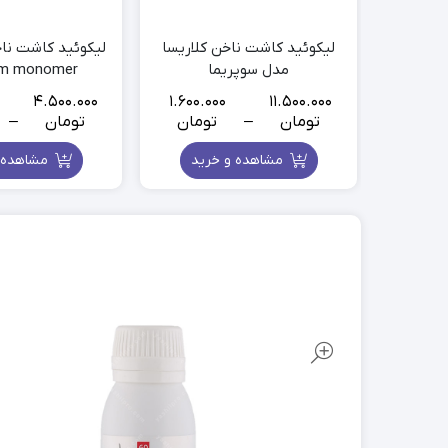
ماسک
اسپری مراقبت پوست
لیکوئید کاشت ناخن کلاریسا
لیکوئید کاشت ناخ
بالم لب
مدل سوپریما
um monomer
محصولات ریش و سبیل
4.500.000
1.600.000
11.500.000
تومان
–
تومان
تومان
–
ice
Price
ge:
range:
مشاهده و خرید
مشاهده 
000
1.600.000
تومان
تو
gh
through
000
11.500.000
تومان
تو