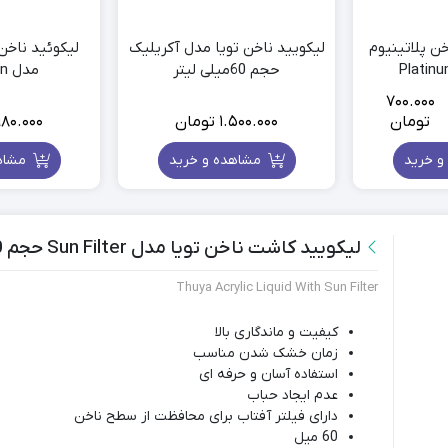
ابزار اکستنشن مو
ش
ابزار حالت دهنده مو
ن پلاتینیوم
ليكوييد ناخن تویا مدل آکریلیک
بیگودی چسبی.فومی
Platin
حجم 60میلی لیتر
مدل Atraction
دیسپانسر مو
700.000
تومان
1.500.000
تومان
980.000
Pr
ran
و خرید
مشاهده و خرید
مشاه
700.
مان
throu
4.500.
ليكويید کاشت ناخن تویا مدل Sun Filter حجم 60 میلی لیتر
مان
Thuya Acrylic Liquid With Sun Filter
کیفیت و ماندگاری بالا
زمان خشک شدن مناسب
استفاده آسان و حرفه ای
عدم ایجاد حباب
دارای فیلتر آفتاب برای محافظت از سطح ناخن
60 میل