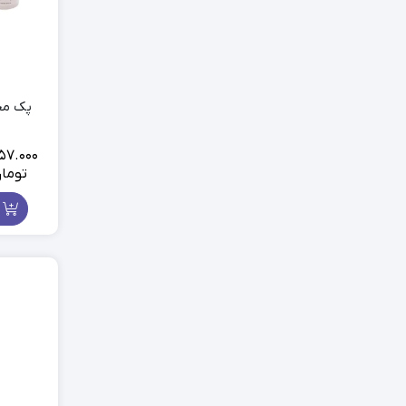
ماسک
اسپری مراقبت پوست
بالم لب
محصولات ریش و سبیل
پک مح
57.000
توما