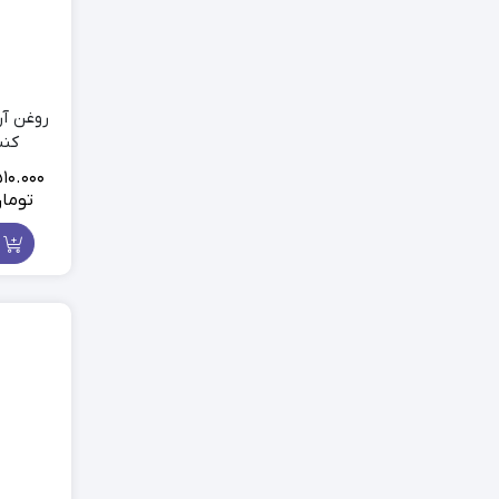
روغن آر
کننده
10.000
توما