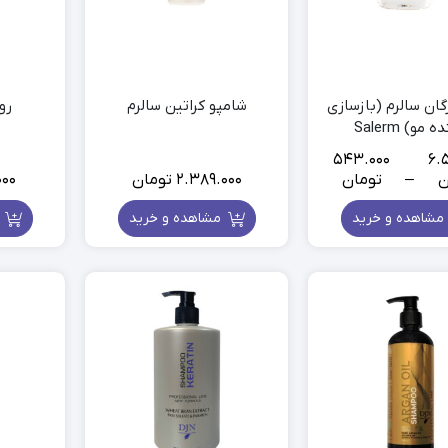
گان سالرم (بازسازی
شامپو کراتین سالرم
رو
 مو) Salerm
543.000
6.5
ن
–
تومان
2.389.000
تومان
000
Price
range:
مشاهده و خرید
مشاهده و خرید
م
543.000
تومان
through
6.510.000
تومان