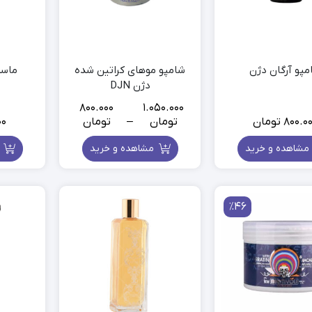
مپو آرگان دژن
شامپو موهای کراتین شده
ماسک
دژن DJN
800.000
1.050.000
800.0
تومان
تومان
–
تومان
00
Price
range:
مشاهده و خرید
مشاهده و خرید
م
800.000
تومان
through
1.050.000
٪46
تومان