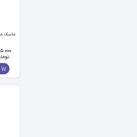
ماسک مو 
5.000
توما