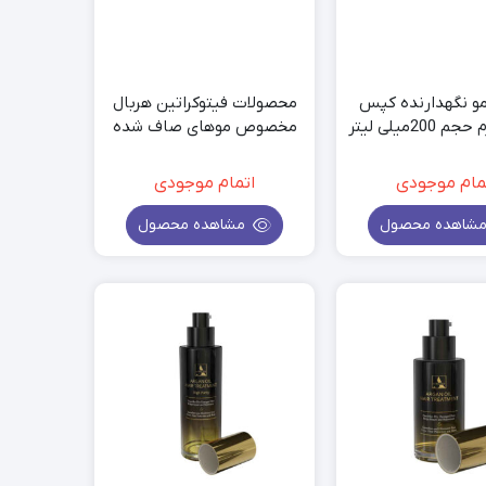
و نگهدارنده کپس
محصولات فیتوکراتین هربال
200میلی لیتر
مخصوص موهای صاف شده
Herbal Liss Hair
مام موجودی
اتمام موجودی
شاهده محصول
مشاهده محصول