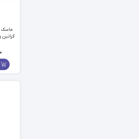
ماسک م
0