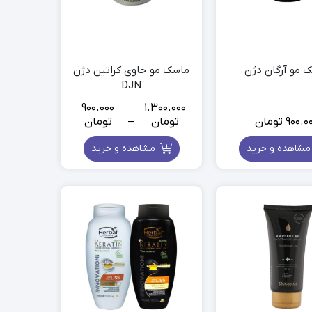
 مو آرگان دژن
ماسک مو حاوی کراتین دژن
DJN
900.000
1.300.000
900.0
تومان
تومان
–
تومان
Price
range:
شاهده و خرید
مشاهده و خرید
900.000
تومان
through
1.300.000
تومان