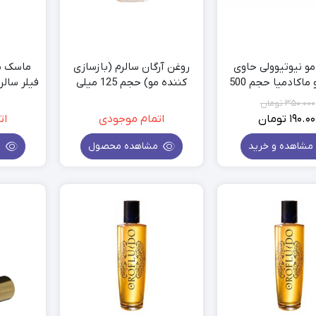
و نیوتیوولی حاوی
روغن آرگان سالرم (بازسازی
ماسک م
کراتین و ماکادمیا حجم 500
کننده مو) حجم 125 میلی
فیلر سالرم حجم 
میلی لیتر
لیتر
350.000
تومان
190.00
تومان
اتمام موجودی
ات
قیمت
قیمت
فعلی:
اصلی:
مشاهده و خرید
مشاهده محصول
م
350.000
190.000
تومان
تومان.
بود.