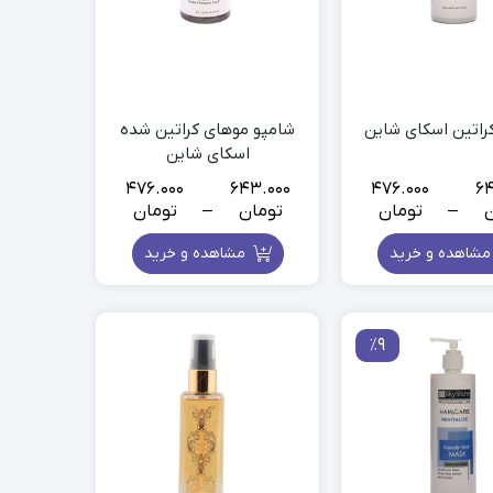
انه بالیاژ
ضد ریزش مو
تقویت مو
اسپری احیای مو
مواد کراتینه مو
راتین اسکای شاین
شامپو موهای کراتین شده
اسکای شاین
476.000
643.000
476.000
64
ن
–
تومان
تومان
–
تومان
Price
Price
range:
range:
شاهده و خرید
مشاهده و خرید
476.000
476.000
تومان
تومان
through
through
643.000
643.000
٪9
تومان
تومان