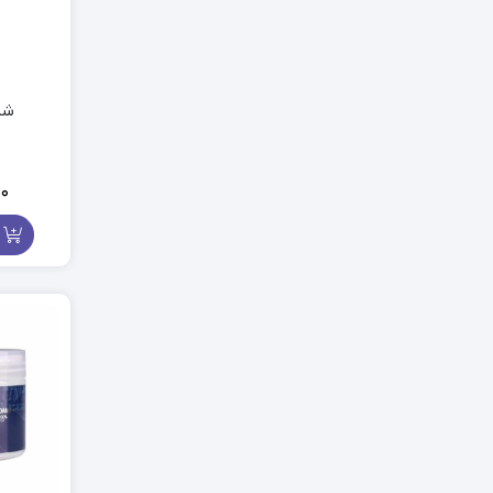
شا
00