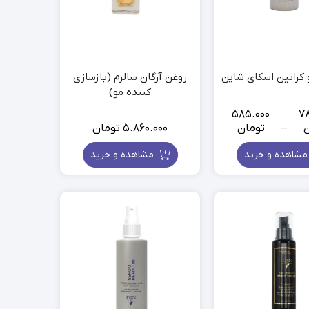
کراتین اسکای شاین
روغن آرگان سالرم (بازسازی
کننده مو)
585.000
7
ن
–
تومان
5.860.000
تومان
Price
range:
شاهده و خرید
مشاهده و خرید
585.000
تومان
through
785.000
تومان