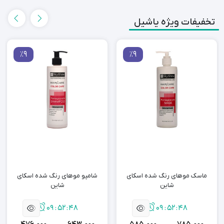
تخفیفات ویژه یاشیل
٪9
٪9
شامپو موهای رنگ شده اسکای
ماسک مو حاوی کراتین اسکای
شاین
شاین
09
:
52
:
48
09
:
52
:
48